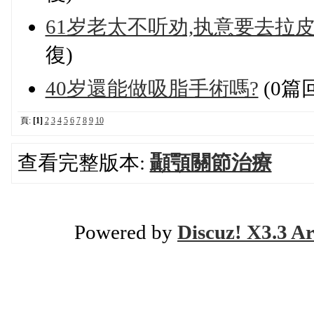
61岁老太不听劝,执意要去拉皮
復)
40岁還能做吸脂手術嗎?
(0篇
頁:
[1]
2
3
4
5
6
7
8
9
10
查看完整版本:
顳顎關節治療
Powered by
Discuz! X3.3 Ar