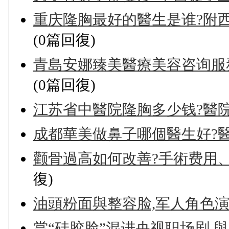
重庆隆胸最好的醫生是谁?附
(0篇回復)
青島安娜臻美醫療美容咨询服務
(0篇回復)
江苏省中醫院隆胸多少钱?醫
成都華美做鼻子哪個醫生好?
颧骨過高如何改善?手術费用
復)
油頭粉面與整容脸,军人角色演
當“硅胶脸”混进央视职场剧,