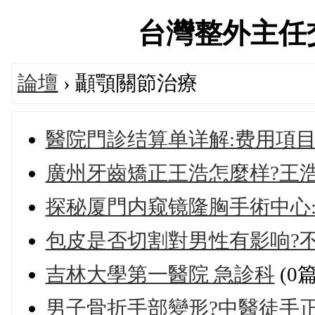
台灣整外主任交流論
論壇
› 顳顎關節治療
醫院門診结算单详解:费用項
廣州牙齒矯正王浩怎麼样?王
探秘厦門内窥镜隆胸手術中心
包皮是否切割對男性有影响?
吉林大學第一醫院 急診科
(0
男子骨折手部變形?中醫徒手