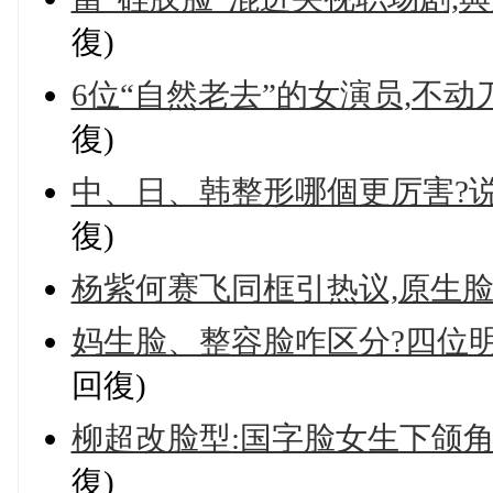
復)
6位“自然老去”的女演员,不
復)
中、日、韩整形哪個更厉害?
復)
杨紫何赛飞同框引热议,原生脸
妈生脸、整容脸咋区分?四位
回復)
柳超改脸型:国字脸女生下颌
復)