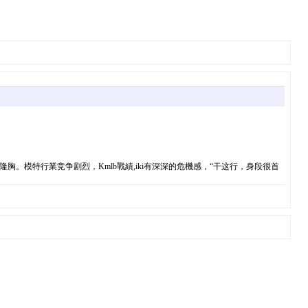
。模特行業竞争剧烈，Kmlb戰績,iki有深深的危機感，“干这行，身段很首