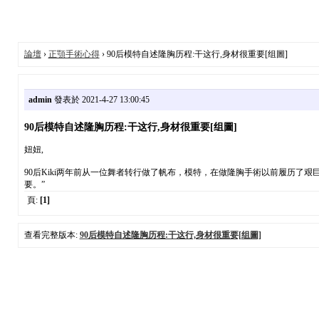
論壇
›
正顎手術心得
› 90后模特自述隆胸历程:干这行,身材很重要[组圖]
admin
發表於 2021-4-27 13:00:45
90后模特自述隆胸历程:干这行,身材很重要[组圖]
妞妞,
90后Kiki两年前从一位舞者转行做了帆布，模特，在做隆胸手術以前履历了艰
要。”
頁:
[1]
查看完整版本:
90后模特自述隆胸历程:干这行,身材很重要[组圖]