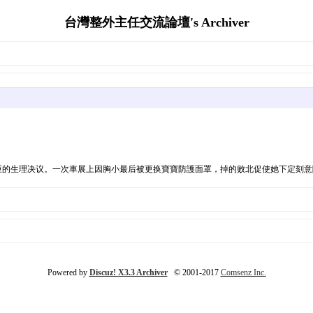
台灣整外主任交流論壇's Archiver
巨的生理决议。一次車展上因胸小最后被更换寶寶防護面罩，掉的败北促使她下定刻意隆胸
Powered by
Discuz! X3.3 Archiver
© 2001-2017
Comsenz Inc.