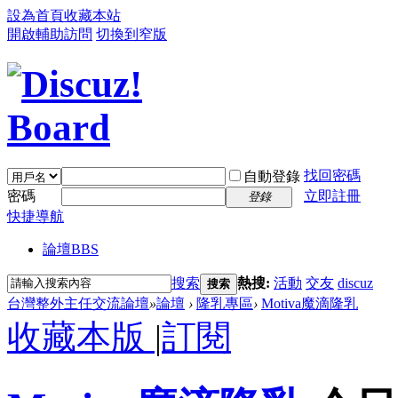
設為首頁
收藏本站
開啟輔助訪問
切換到窄版
找回密碼
自動登錄
密碼
立即註冊
登錄
快捷導航
論壇
BBS
搜索
熱搜:
活動
交友
discuz
搜索
台灣整外主任交流論壇
»
論壇
›
隆乳專區
›
Motiva魔滴隆乳
收藏本版
|
訂閱