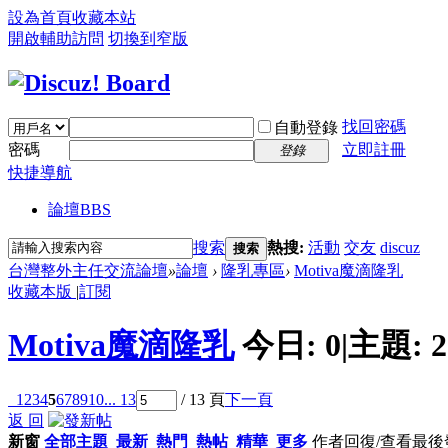
設為首頁
收藏本站
開啟輔助訪問
切換到窄版
找回密碼
自動登錄
密碼
立即註冊
登錄
快捷導航
論壇
BBS
搜索
熱搜:
活動
交友
discuz
搜索
台灣整外主任交流論壇
»
論壇
›
隆乳專區
›
Motiva魔滴隆乳
收藏本版
|
訂閱
Motiva魔滴隆乳
今日:
0
|
主題:
2
1
2
3
4
5
6
7
8
9
10
... 13
/ 13 頁
下一頁
返 回
新窗
全部主題
最新
熱門
熱帖
精華
更多
作者
回復/查看
最後