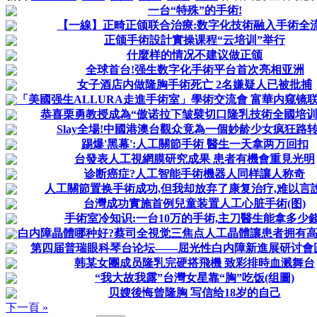
一台“特殊”的手術!
【一線】正畸正颌联合治療:数字化技術融入手術全
正颌手術設計實操课程“云培训”举行
什麼样的情况不建议做正颌
全球首台!强生数字化手術平台首次亮相亚洲
女子酒店内做隆胸手術死亡 2名嫌疑人已被批捕
「美國强生ALLURA走進手術室」學術交流會 富華内窥镜联合
恭喜栗勇教授成為“傲诺拉下皱襞切口隆乳技術全國培训
Slay全場!中國港澳台觀众竟為一個妙龄少女疯狂路转
踢爆'黑幕':人工關節手術 醫生一天拿两万回扣
台發表人工視網膜研究成果 患者有機會重見光明
诊断癌症?人工智能手術機器人同样讓人称奇
人工關節置换手術成功,但我却放弃了康复治疗,难以言
台灣成功實施首例兒童装置人工心脏手術(图)
手術室冷知识:一台10万的手術,主刀醫生能拿多少錢
白内障晶體哪种好?蔡司全視觉三焦点人工晶體讓患者拥有高品
第四届普瑞眼科琴台论坛——屈光性白内障新進展研讨會
韩某女團成员隆乳完硬搭飛機 致彩排時血溅舞台
“我大故我露”台灣女星靠“胸”吃饭(组圖)
贝嫂後悔曾隆胸 写信给18岁的自己
下一頁 »