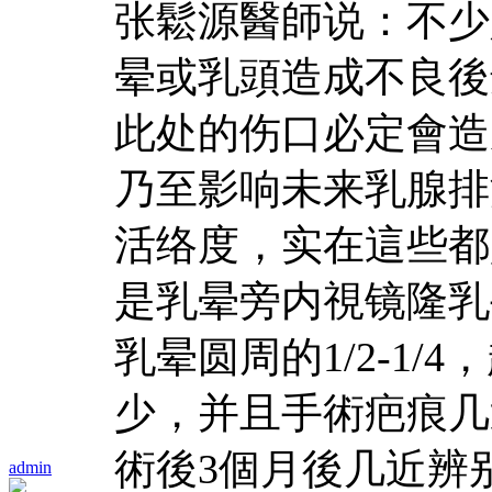
张鬆源醫師说：不少
晕或乳頭造成不良後
此处的伤口必定會造
乃至影响未来乳腺排
活络度，实在這些都
是乳晕旁内視镜隆乳
乳晕圆周的1/2-1
少，并且手術疤痕几
術後3個月後几近辨
admin