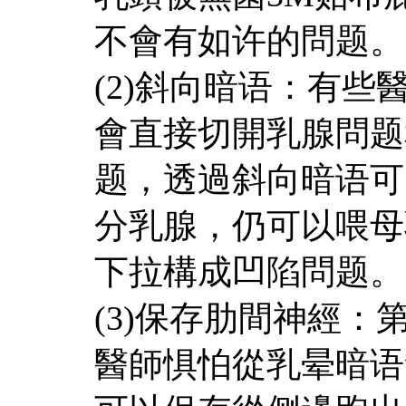
不會有如许的問题。
(2)斜向暗语：有
會直接切開乳腺問题
题，透過斜向暗语可
分乳腺，仍可以喂母
下拉構成凹陷問题。
(3)保存肋間神經
醫師惧怕從乳晕暗语