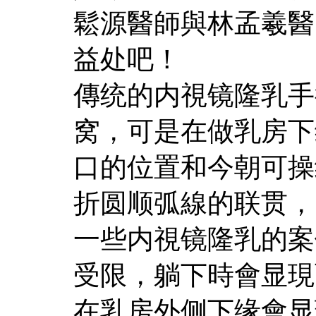
鬆源醫師與林孟羲醫
益处吧！
傳统的内視镜隆乳手
窝，可是在做乳房下
口的位置和今朝可操
折圆顺弧線的联贯，
一些内視镜隆乳的案
受限，躺下時會显現
在乳房外侧下缘會显