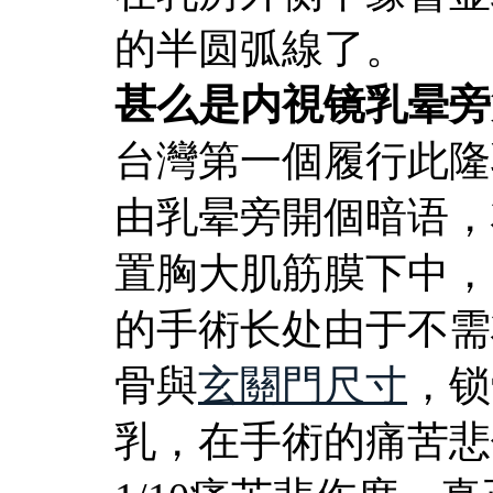
的半圆弧線了。
甚么是内視镜乳晕旁筋
台灣第一個履行此隆
由乳晕旁開個暗语，
置胸大肌筋膜下中，
的手術长处由于不需
骨與
玄關門尺寸
，锁
乳，在手術的痛苦悲