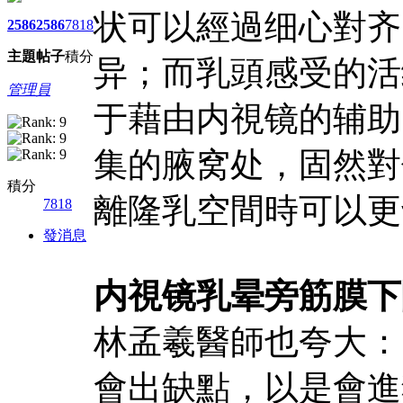
状可以經過细心對齐
2586
2586
7818
主題
帖子
積分
异；而乳頭感受的活
管理員
于藉由内視镜的辅助
集的腋窝处，固然對
積分
離隆乳空間時可以更
7818
發消息
内視镜乳晕旁筋膜下隆
林孟羲醫師也夸大：
會出缺點，以是會進