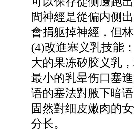
可以保存從侧邊跑出
間神經是從偏内侧出
會捐躯掉神經，但林
(4)改進塞义乳技
大的果冻矽胶义乳，
最小的乳晕伤口塞進
语的塞法對腋下暗语
固然對细皮嫩肉的女
分长。