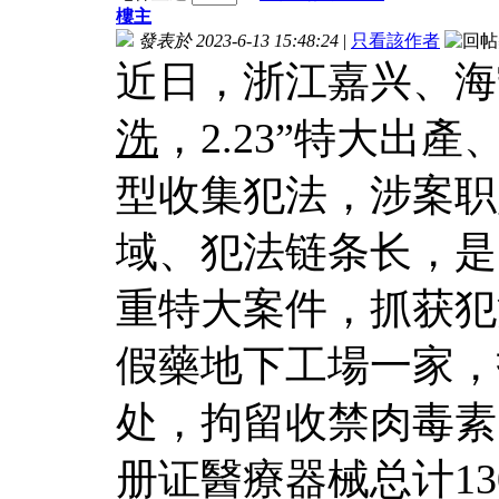
樓主
發表於 2023-6-13 15:48:24
|
只看該作者
近日，浙江嘉兴、海
洗
，2.23”特大出
型收集犯法，涉案职
域、犯法链条长，是
重特大案件，抓获犯
假藥地下工場一家，
处，拘留收禁肉毒素
册证醫療器械总计13