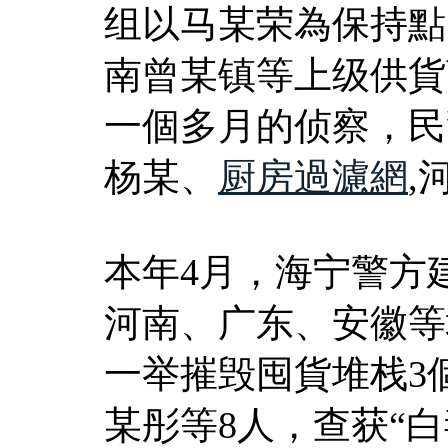
组以马某荣為保持點
南曾某镇等上级供貨
一個多月的侦察，民
杨某、
厨房過濾網
,
本年4月，海宁警方
河南、广东、安徽等
一举摧毁囤貨堆栈3
某彤等8人，查获“白