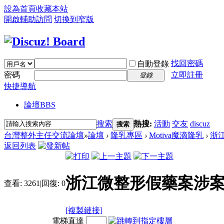
設為首頁
收藏本站
開啟輔助訪問
切換到窄版
找回密碼
自動登錄
密碼
立即註冊
登錄
快捷導航
論壇
BBS
搜索
熱搜:
活動
交友
discuz
搜索
台灣整外主任交流論壇
»
論壇
›
隆乳專區
›
Motiva魔滴隆乳
›
浙江
返回列表
浙江微整形假藥案涉案
查看:
3261
|
回復:
0
[複製鏈接]
電梯直達