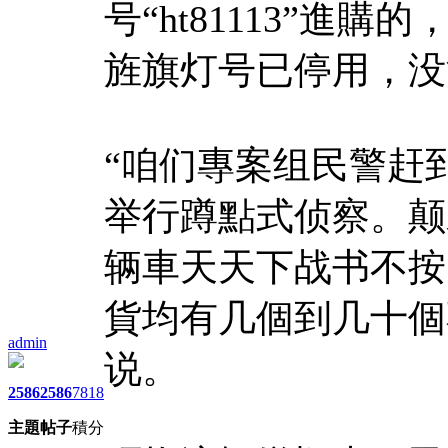
号“ht81113”進
旌旗灯号已停用，没
“咱们專案组民警赶
举行蹲點式侦察。颠
辆車天天下战书不按
貨均有几個到几十個
admin
说。
2586
2586
7818
主題
帖子
積分