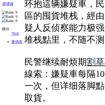
环抱這辆嫌疑車，民
管理員
區的囤貨堆栈，經由
疑人反侦察能力极强
積分
7818
堆栈點里，不随不测
發消息
民警继续耐烦期
割草
線索：嫌疑車每隔1
一次，但详细落脚點
取貨。