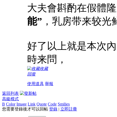
大夫會斟酌在假體隆
能”
，乳房带来较光
好了以上就是本次內
時来問，
收藏
回復
使用道具
舉報
返回列表
高級模式
B
Color
Image
Link
Quote
Code
Smilies
您需要登錄後才可以回帖
登錄
|
立即註冊