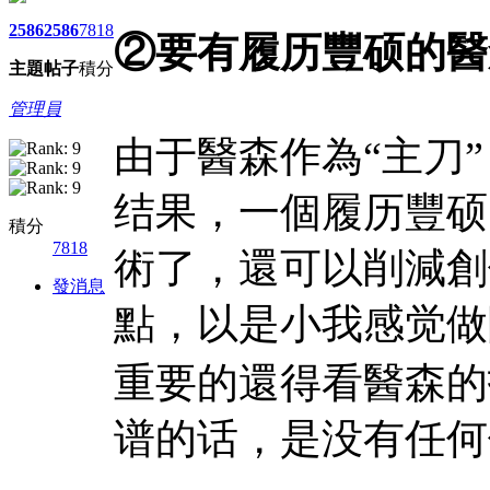
2586
2586
7818
②要有履历豐硕的醫
主題
帖子
積分
管理員
由于醫森作為“主刀
结果，一個履历豐硕
積分
7818
術了，還可以削減創
發消息
點，以是小我感觉做
重要的還得看醫森的
谱的话，是没有任何