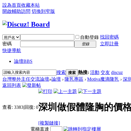
設為首頁
收藏本站
開啟輔助訪問
切換到窄版
找回密碼
自動登錄
密碼
立即註冊
登錄
快捷導航
論壇
BBS
搜索
熱搜:
活動
交友
discuz
搜索
台灣整外主任交流論壇
»
論壇
›
隆乳專區
›
Motiva魔滴隆乳
›
深圳
返回列表
深圳做假體隆胸的價格如
查看:
3383
|
回復:
0
[複製鏈接]
電梯直達