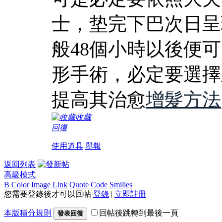
士，垫完下巴次日呈
般48個小時以後便
形手術，必定要選擇
提高其治愈
增髮方法
收藏
回復
使用道具
舉報
返回列表
高級模式
B
Color
Image
Link
Quote
Code
Smilies
您需要登錄後才可以回帖
登錄
|
立即註冊
本版積分規則
回帖後跳轉到最後一頁
發表回復