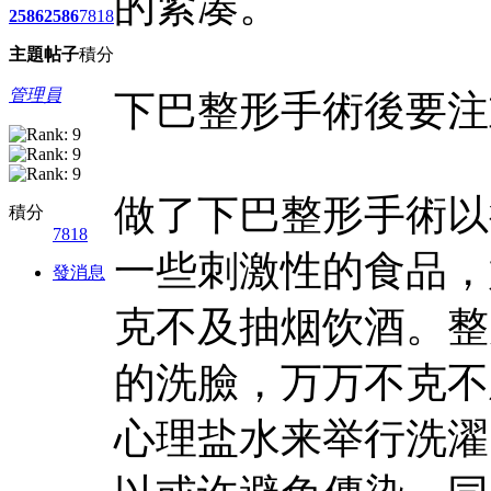
的紧凑。
2586
2586
7818
主題
帖子
積分
管理員
下巴整形手術後要注
做了下巴整形手術以
積分
7818
一些刺激性的食品，
發消息
克不及抽烟饮酒。整
的洗臉，万万不克不
心理盐水来举行洗濯