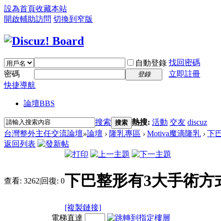
設為首頁
收藏本站
開啟輔助訪問
切換到窄版
找回密碼
自動登錄
密碼
立即註冊
登錄
快捷導航
論壇
BBS
搜索
熱搜:
活動
交友
discuz
搜索
台灣整外主任交流論壇
»
論壇
›
隆乳專區
›
Motiva魔滴隆乳
›
下巴
返回列表
下巴整形有3大手術方
查看:
3262
|
回復:
0
[複製鏈接]
電梯直達