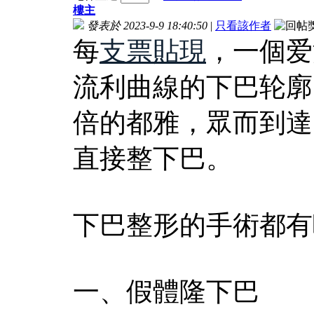
樓主
發表於 2023-9-9 18:40:50
|
只看該作者
每
支票貼現
，一個爱
流利曲線的下巴轮廓
倍的都雅，眾而到達
直接整下巴。
下巴整形的手術都有
一、假體隆下巴